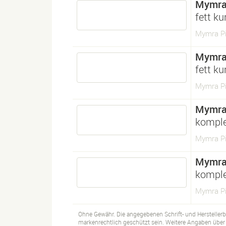
Mymra
fett ku
Mymra Pia
Mymra
fett ku
Mymra Pia
Mymra
komple
Mymra Pi
Mymra
komple
Mymra Pi
Ohne Gewähr. Die angegebenen Schrift- und Hersteller
markenrechtlich geschützt sein. Weitere Angaben über d