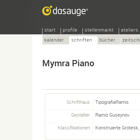
start
profile
stellenmarkt
ateliers
kalender
schriften
bücher
zeitsch
Mymra Piano
Schrifthaus
TipografiaRamis
Gestalter
Ramiz Guseynov
Klassifikationen
Konstruierte Grotesk
,