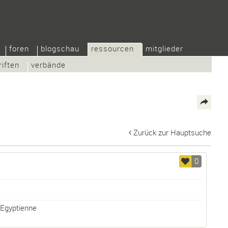
foren
blogschau
ressourcen
mitglieder
riften
verbände
Zurück zur Hauptsuche
0
Egyptienne