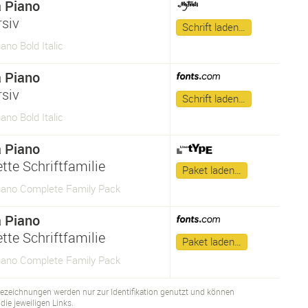
 Piano
rsiv
Schrift laden…
no Bold Italic
 Piano
rsiv
Schrift laden…
no Bold Italic
 Piano
tte Schriftfamilie
Paket laden…
ano Complete Family Pack
 Piano
tte Schriftfamilie
Paket laden…
ano Complete Family Pack
bezeichnungen werden nur zur Identifikation genutzt und können
ie jeweiligen Links.