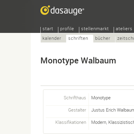
start
profile
stellenmarkt
ateliers
kalender
schriften
bücher
zeitsch
Monotype Walbaum
Schrifthaus
Monotype
Gestalter
Justus Erich Walbau
Klassifikationen
Modern
,
Klassizistisc