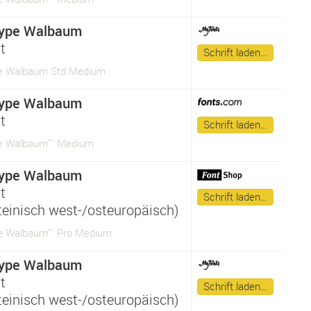
ype Walbaum
t
Schrift laden…
e Walbaum Std Medium
ype Walbaum
t
Schrift laden…
e Walbaum™ Medium
ype Walbaum
t
Schrift laden…
ateinisch west-/osteuropäisch)
e Walbaum™ Pro Medium
ype Walbaum
t
Schrift laden…
ateinisch west-/osteuropäisch)