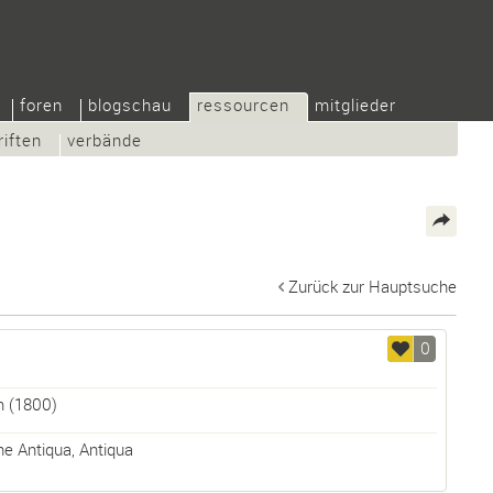
foren
blogschau
ressourcen
mitglieder
riften
verbände
Zurück zur Hauptsuche
0
m
(1800)
he Antiqua
,
Antiqua