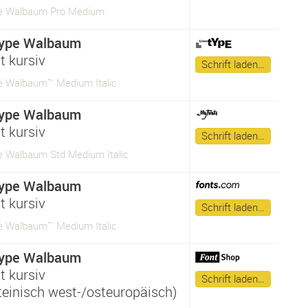
e Walbaum Pro Medium
ype Walbaum
t kursiv
Schrift laden…
 Walbaum™ Medium Italic
ype Walbaum
t kursiv
Schrift laden…
 Walbaum Std Medium Italic
ype Walbaum
t kursiv
Schrift laden…
 Walbaum™ Medium Italic
ype Walbaum
t kursiv
Schrift laden…
ateinisch west-/osteuropäisch)