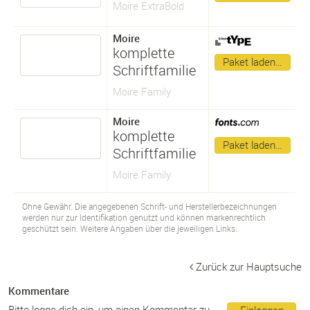
Moire ExtraBold
Moire
komplette
Paket laden…
Schriftfamilie
Moire Family
Moire
komplette
Paket laden…
Schriftfamilie
Moire Family
Ohne Gewähr. Die angegebenen Schrift- und Herstellerbezeichnungen
werden nur zur Identifikation genutzt und können markenrechtlich
geschützt sein. Weitere Angaben über die jeweiligen Links.
Zurück zur Hauptsuche
Kommentare
Bitte logge dich ein, um einen Kommentar zu
Einloggen