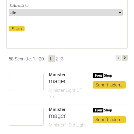
Strichstärke
58 Schnitte, 1—20:
1
2
3
Minister
mager
Schrift laden…
Minister Light OT
Std
Minister
mager
Schrift laden…
Minister™ Std Light