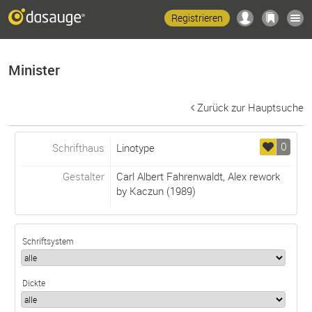
Registrieren
Minister
Zurück zur Hauptsuche
0
Schrifthaus
Linotype
Gestalter
Carl Albert Fahrenwaldt
,
Alex rework
by Kaczun
(1989)
Schriftsystem
Dickte