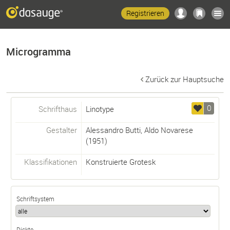
Registrieren
Microgramma
Zurück zur Hauptsuche
0
Schrifthaus
Linotype
Gestalter
Alessandro Butti
,
Aldo Novarese
(1951)
Klassifikationen
Konstruierte Grotesk
Schriftsystem
Dickte