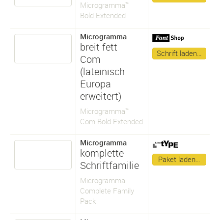
Microgramma™
Bold Extended
Microgramma
breit fett
Schrift laden…
Com
(lateinisch
Europa
erweitert)
Microgramma™
Com Bold Extended
Microgramma
komplette
Paket laden…
Schriftfamilie
Microgramma
Complete Family
Pack