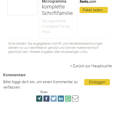
Microgramma
komplette
Paket laden…
Schriftfamilie
Microgramma
Complete Family
Pack
Ohne Gewähr. Die angegebenen Schrift- und Herstellerbezeichnungen
werden nur zur Identifikation genutzt und können markenrechtlich
geschützt sein. Weitere Angaben über die jeweiligen Links.
Zurück zur Hauptsuche
Kommentare
Bitte logge dich ein, um einen Kommentar zu
Einloggen
verfassen.
Teilen