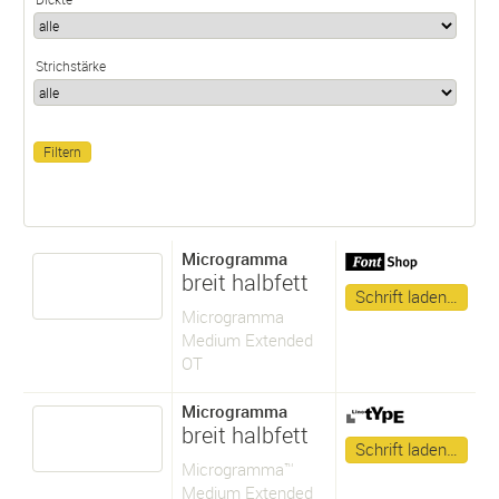
Strichstärke
Microgramma
breit halbfett
Schrift laden…
Microgramma
Medium Extended
OT
Microgramma
breit halbfett
Schrift laden…
Microgramma™
Medium Extended