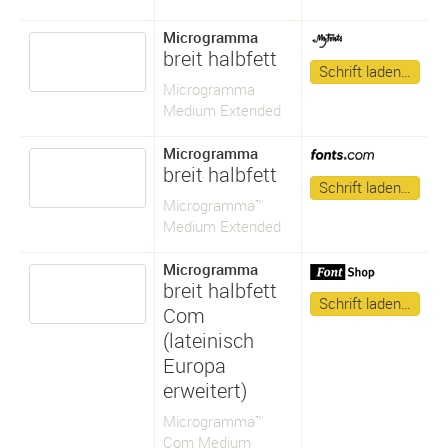
Microgramma
breit halbfett
Schrift laden…
Microgramma
Medium Extended
Microgramma
breit halbfett
Schrift laden…
Microgramma™
Medium Extended
Microgramma
breit halbfett
Schrift laden…
Com
(lateinisch
Europa
erweitert)
Microgramma™
Com Medium