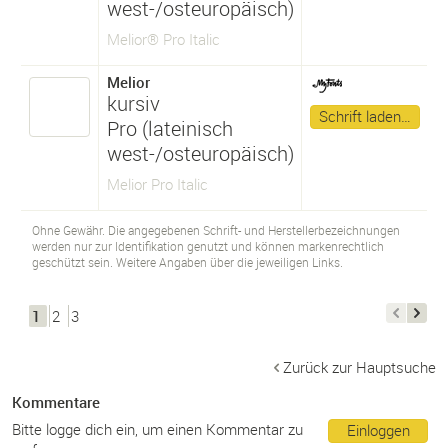
west-/osteuropäisch)
Melior® Pro Italic
Melior
kursiv
Schrift laden…
Pro (lateinisch
west-/osteuropäisch)
Melior Pro Italic
Ohne Gewähr. Die angegebenen Schrift- und Herstellerbezeichnungen
werden nur zur Identifikation genutzt und können markenrechtlich
geschützt sein. Weitere Angaben über die jeweiligen Links.
1
2
3
Zurück zur Hauptsuche
Kommentare
Bitte logge dich ein, um einen Kommentar zu
Einloggen