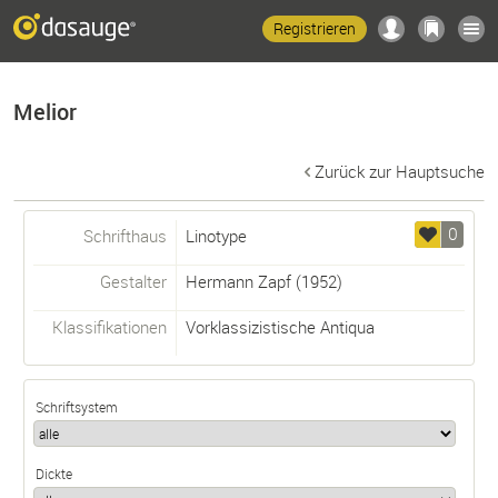
Registrieren
Melior
Zurück zur Hauptsuche
0
Schrifthaus
Linotype
Gestalter
Hermann Zapf
(1952)
Klassifikationen
Vorklassizistische Antiqua
Schriftsystem
Dickte