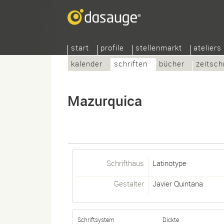
start
profile
stellenmarkt
ateliers
kalender
schriften
bücher
zeitsch
Mazurquica
Schrifthaus
Latinotype
Gestalter
Javier Quintana
Schriftsystem
Dickte