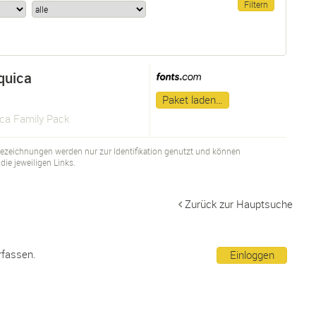
quica
Paket laden…
ca Family Pack
bezeichnungen werden nur zur Identifikation genutzt und können
ie jeweiligen Links.
Zurück zur Hauptsuche
rfassen.
Einloggen