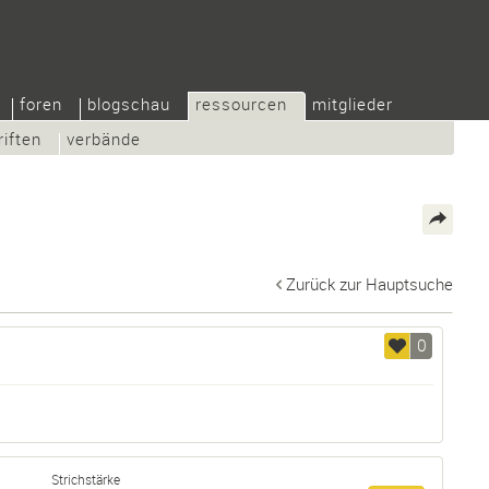
foren
blogschau
ressourcen
mitglieder
riften
verbände
Zurück zur Hauptsuche
0
Strichstärke