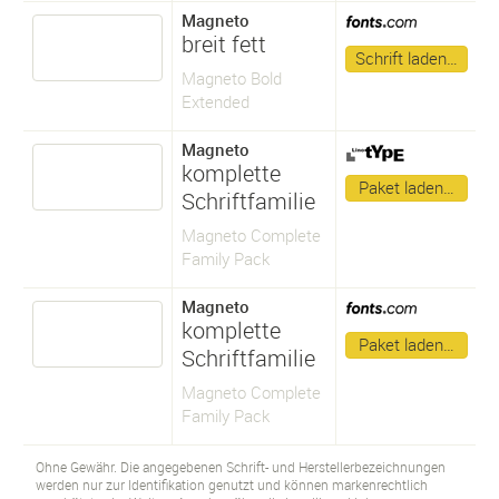
Magneto
breit fett
Schrift laden…
Magneto Bold
Extended
Magneto
komplette
Paket laden…
Schriftfamilie
Magneto Complete
Family Pack
Magneto
komplette
Paket laden…
Schriftfamilie
Magneto Complete
Family Pack
Ohne Gewähr. Die angegebenen Schrift- und Herstellerbezeichnungen
werden nur zur Identifikation genutzt und können markenrechtlich