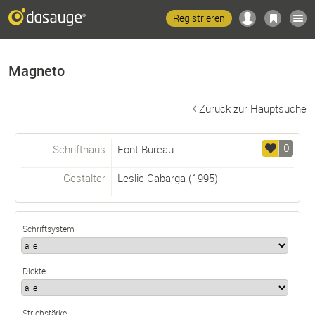
Registrieren
Magneto
Zurück zur Hauptsuche
0
Schrifthaus
Font Bureau
Gestalter
Leslie Cabarga
(1995)
Schriftsystem
Dickte
Strichstärke