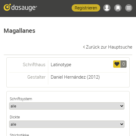
Registrieren
Magallanes
Zurück zur Hauptsuche
0
Schrifthaus
Latinotype
Gestalter
Daniel Hernández
(2012)
Schriftsystem
Dickte
Strichstärke