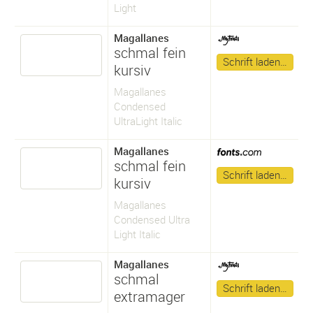
Light
Magallanes
schmal fein
Schrift laden…
kursiv
Magallanes
Condensed
UltraLight Italic
Magallanes
schmal fein
Schrift laden…
kursiv
Magallanes
Condensed Ultra
Light Italic
Magallanes
schmal
Schrift laden…
extramager