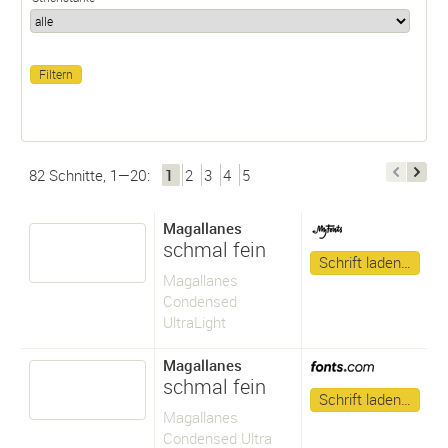
82 Schnitte, 1—20:
1
2
3
4
5
Magallanes
schmal fein
Schrift laden…
Magallanes
Condensed
UltraLight
Magallanes
schmal fein
Schrift laden…
Magallanes
Condensed Ultra