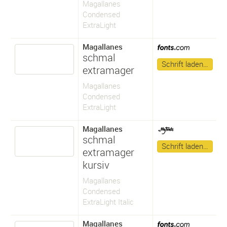
Magallanes
Condensed
ExtraLight
Magallanes
schmal
Schrift laden…
extramager
Magallanes
Condensed
ExtraLight
Magallanes
schmal
Schrift laden…
extramager
kursiv
Magallanes
Condensed
ExtraLight Italic
Magallanes