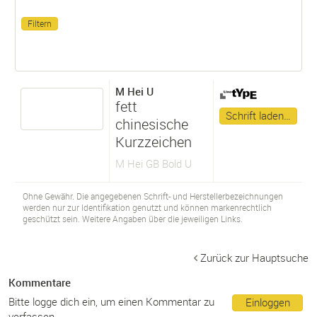
M Hei U
fett
Schrift laden…
chinesische
Kurzzeichen
M Hei GB Bold U
Ohne Gewähr. Die angegebenen Schrift- und Herstellerbezeichnungen
werden nur zur Identifikation genutzt und können markenrechtlich
geschützt sein. Weitere Angaben über die jeweiligen Links.
Zurück zur Hauptsuche
Kommentare
Bitte logge dich ein, um einen Kommentar zu
Einloggen
verfassen.