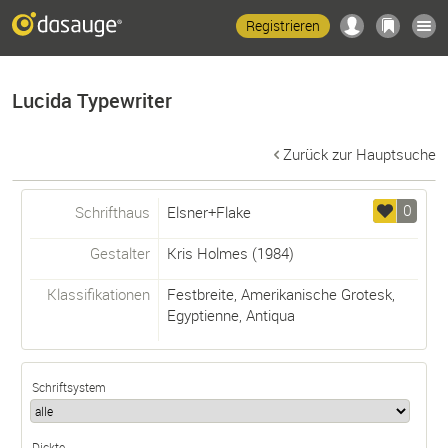
Registrieren
Lucida Typewriter
Zurück zur Hauptsuche
0
Schrifthaus
Elsner+Flake
Gestalter
Kris Holmes
(1984)
Klassifikationen
Festbreite
,
Amerikanische Grotesk
,
Egyptienne
,
Antiqua
Schriftsystem
Dickte