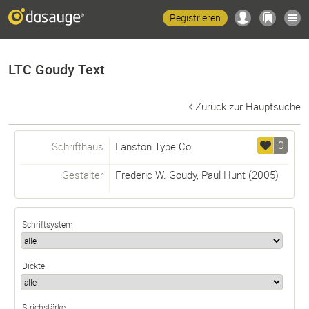
Registrieren
LTC Goudy Text
Zurück zur Hauptsuche
0
Schrifthaus
Lanston Type Co.
Gestalter
Frederic W. Goudy
,
Paul Hunt
(2005)
Schriftsystem
Dickte
Strichstärke