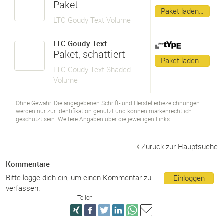
Paket
Paket laden…
LTC Goudy Text Volume
LTC Goudy Text
Paket, schattiert
Paket laden…
LTC Goudy Text Shaded
Volume
Ohne Gewähr. Die angegebenen Schrift- und Herstellerbezeichnungen
werden nur zur Identifikation genutzt und können markenrechtlich
geschützt sein. Weitere Angaben über die jeweiligen Links.
Zurück zur Hauptsuche
Kommentare
Bitte logge dich ein, um einen Kommentar zu
Einloggen
verfassen.
Teilen