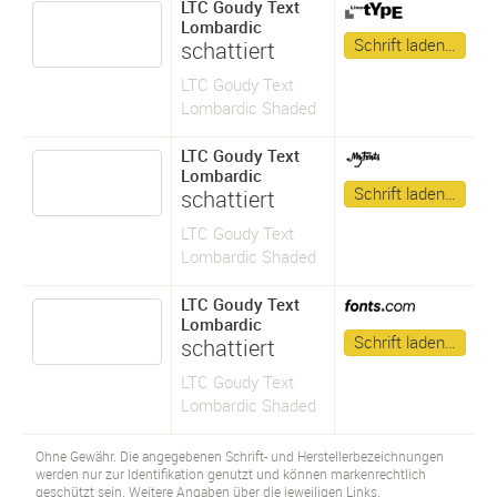
LTC Goudy Text
Lombardic
Schrift laden…
schattiert
LTC Goudy Text
Lombardic Shaded
LTC Goudy Text
Lombardic
Schrift laden…
schattiert
LTC Goudy Text
Lombardic Shaded
LTC Goudy Text
Lombardic
Schrift laden…
schattiert
LTC Goudy Text
Lombardic Shaded
Ohne Gewähr. Die angegebenen Schrift- und Herstellerbezeichnungen
werden nur zur Identifikation genutzt und können markenrechtlich
geschützt sein. Weitere Angaben über die jeweiligen Links.