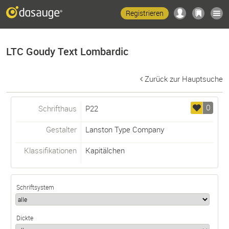
Registrieren
LTC Goudy Text Lombardic
Zurück zur Hauptsuche
0
Schrifthaus
P22
Gestalter
Lanston Type Company
Klassifikationen
Kapitälchen
Schriftsystem
Dickte