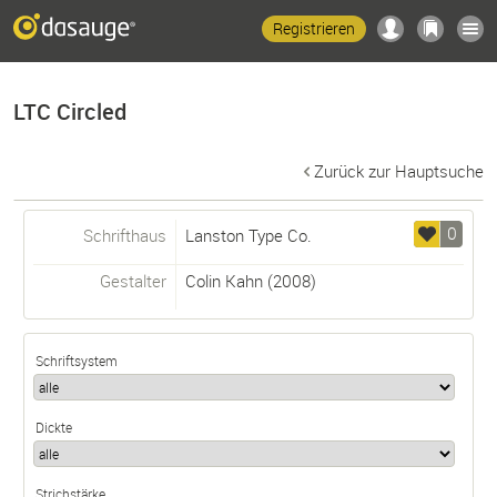
Registrieren
LTC Circled
Zurück zur Hauptsuche
0
Schrifthaus
Lanston Type Co.
Gestalter
Colin Kahn
(2008)
Schriftsystem
Dickte
Strichstärke