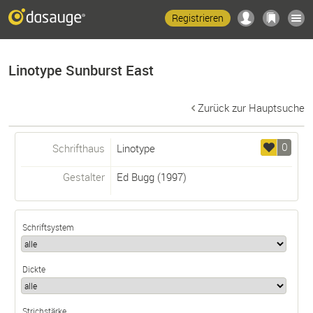
Registrieren
Linotype Sunburst East
Zurück zur Hauptsuche
0
Schrifthaus
Linotype
Gestalter
Ed Bugg
(1997)
Schriftsystem
Dickte
Strichstärke