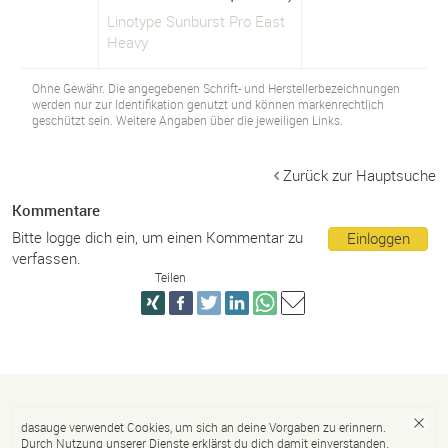
Linotype Sunburst Pro East
Heavy
Ohne Gewähr. Die angegebenen Schrift- und Herstellerbezeichnungen
werden nur zur Identifikation genutzt und können markenrechtlich
geschützt sein. Weitere Angaben über die jeweiligen Links.
Zurück zur Hauptsuche
Kommentare
Bitte logge dich ein, um einen Kommentar zu
Einloggen
verfassen.
Teilen
dasauge verwendet Cookies, um sich an deine Vorgaben zu erinnern.
Durch Nutzung unserer Dienste erklärst du dich damit einverstanden.