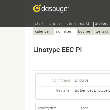
start
profile
stellenmarkt
ateliers
kalender
schriften
bücher
zeitsch
Linotype EEC Pi
Schrifthaus
Linotype
Gestalter
Bo Berndal
,
Linotype 
Schriftsystem
Dickte