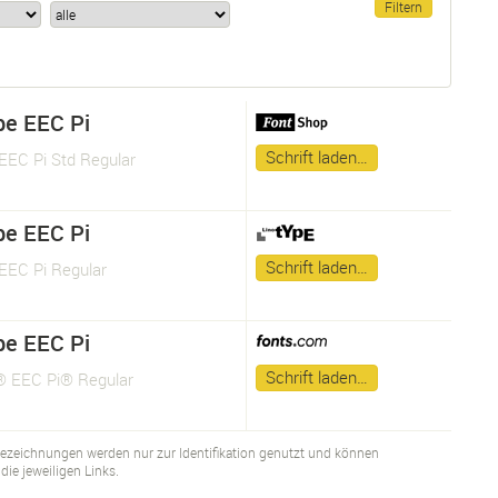
pe EEC Pi
Schrift laden…
EEC Pi Std Regular
pe EEC Pi
Schrift laden…
EEC Pi Regular
pe EEC Pi
Schrift laden…
® EEC Pi® Regular
bezeichnungen werden nur zur Identifikation genutzt und können
ie jeweiligen Links.