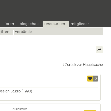
foren
blogschau
ressourcen
mitglieder
riften
verbände
Zurück zur Hauptsuche
0
Design Studio
(1990)
Strichstärke