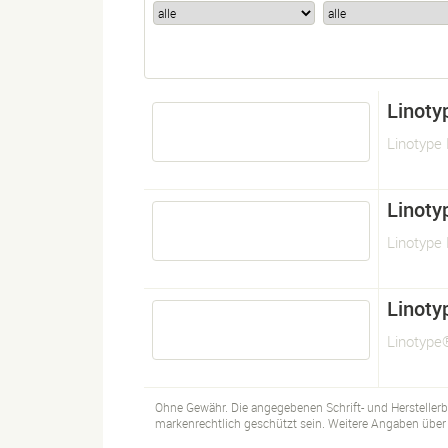
Linoty
Linotype 
Linoty
Linotype 
Linoty
Linotype
Ohne Gewähr. Die angegebenen Schrift- und Hersteller
markenrechtlich geschützt sein. Weitere Angaben über d