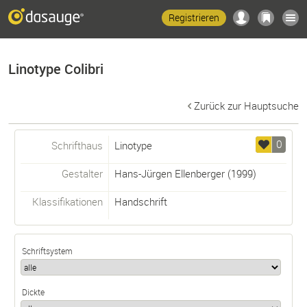
Registrieren
Linotype Colibri
Zurück zur Hauptsuche
0
Schrifthaus
Linotype
Gestalter
Hans-Jürgen Ellenberger
(1999)
Klassifikationen
Handschrift
Schriftsystem
Dickte