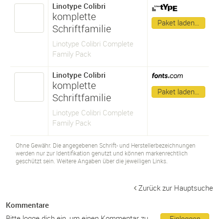
Linotype Colibri
komplette
Paket laden…
Schriftfamilie
Linotype Colibri Complete
Family Pack
Linotype Colibri
komplette
Paket laden…
Schriftfamilie
Linotype Colibri Complete
Family Pack
Ohne Gewähr. Die angegebenen Schrift- und Herstellerbezeichnungen
werden nur zur Identifikation genutzt und können markenrechtlich
geschützt sein. Weitere Angaben über die jeweiligen Links.
Zurück zur Hauptsuche
Kommentare
Bitte logge dich ein, um einen Kommentar zu
Einloggen