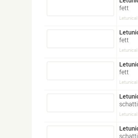
Letuni
fett
Letunical
Letuni
fett
Letunical
Letuni
fett
Letunical
Letuni
schatti
Letunica
Letuni
schatti