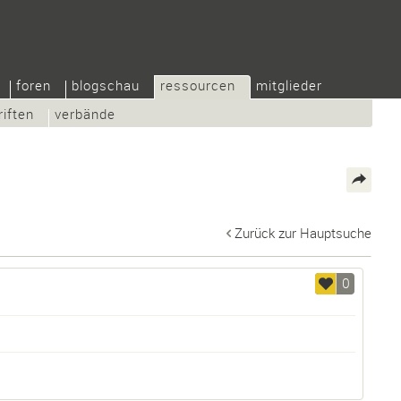
foren
blogschau
ressourcen
mitglieder
riften
verbände
Zurück zur Hauptsuche
0