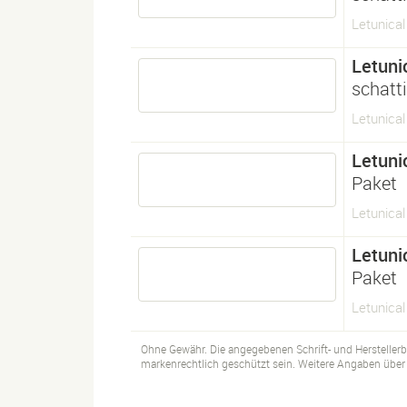
Letunica
Letuni
schatti
Letunica
Letuni
Paket
Letunica
Letuni
Paket
Letunica
Ohne Gewähr. Die angegebenen Schrift- und Hersteller
markenrechtlich geschützt sein. Weitere Angaben über d