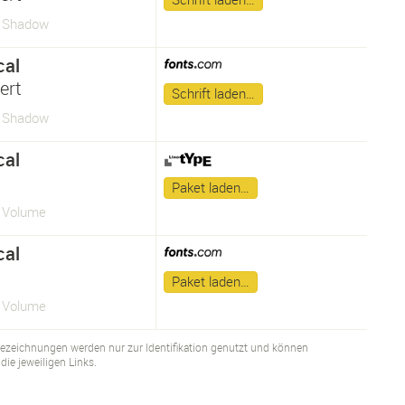
l Shadow
cal
ert
Schrift laden…
l Shadow
cal
Paket laden…
l Volume
cal
Paket laden…
l Volume
bezeichnungen werden nur zur Identifikation genutzt und können
ie jeweiligen Links.