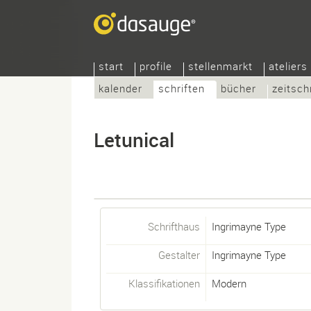
start
profile
stellenmarkt
ateliers
kalender
schriften
bücher
zeitsch
Letunical
Schrifthaus
Ingrimayne Type
Gestalter
Ingrimayne Type
Klassifikationen
Modern