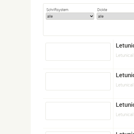
Schriftsystem
Dickte
Letuni
Letunical
Letuni
Letunical
Letuni
Letunical