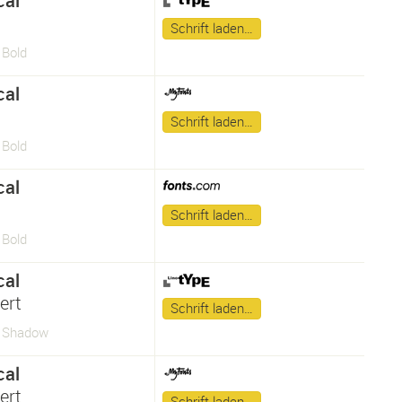
cal
Schrift laden…
 Bold
cal
Schrift laden…
 Bold
cal
Schrift laden…
 Bold
cal
ert
Schrift laden…
l Shadow
cal
ert
Schrift laden…