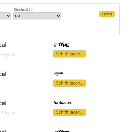
Strichstärke
cal
Schrift laden…
 Regular
cal
Schrift laden…
cal
Schrift laden…
 Regular