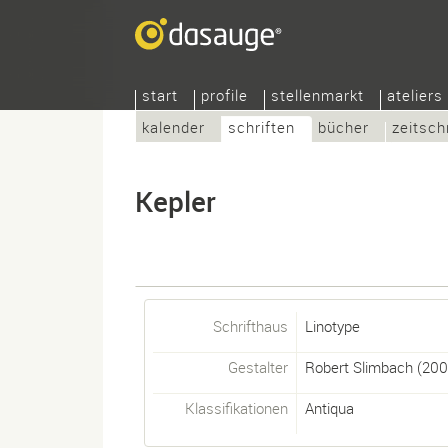
start
profile
stellenmarkt
ateliers
kalender
schriften
bücher
zeitsch
Kepler
Schrifthaus
Linotype
Gestalter
Robert Slimbach
(200
Klassifikationen
Antiqua