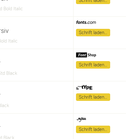
Schrift laden…
 Bold Italic
rsiv
Schrift laden…
old Italic
r
Schrift laden…
td Black
r
Schrift laden…
Black
r
Schrift laden…
d Black