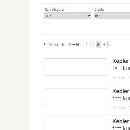
Schriftsystem
Dickte
94 Schnitte, 41—60:
1
2
3
4
5
Kepler
fett ku
Kepler™ S
Kepler
fett ku
Kepler™ B
Kepler
fett ku