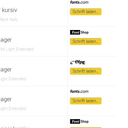
 kursiv
Schrift laden…
lack Italic
mager
Schrift laden…
Std Light Extended
mager
Schrift laden…
Light Extended
mager
Schrift laden…
Light Extended