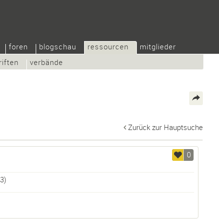
foren
blogschau
ressourcen
mitglieder
riften
verbände
Zurück zur Hauptsuche
0
3)