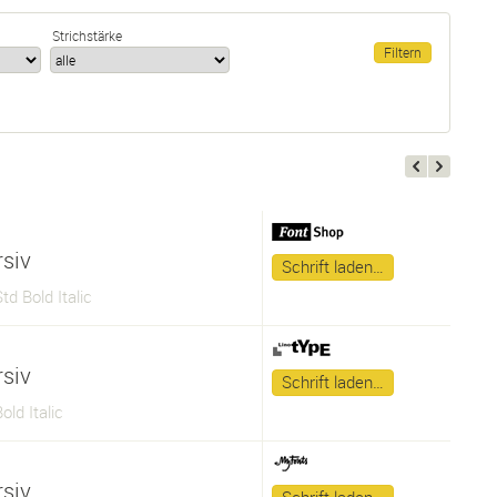
Strichstärke
rsiv
Schrift laden…
td Bold Italic
rsiv
Schrift laden…
old Italic
rsiv