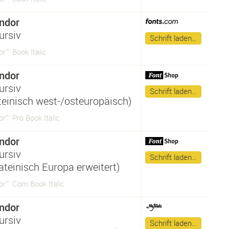
ndor
ursiv
Schrift laden…
r™ Book Italic
ndor
ursiv
Schrift laden…
ateinisch west-/osteuropäisch)
r™ Pro Book Italic
ndor
ursiv
Schrift laden…
ateinisch Europa erweitert)
or™ Com Book Italic
ndor
ursiv
Schrift laden…