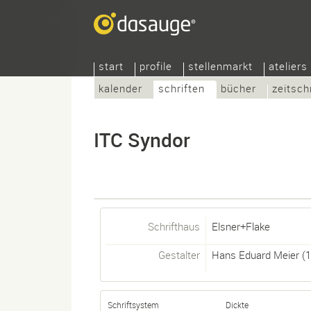
start
profile
stellenmarkt
ateliers
kalender
schriften
bücher
zeitsch
ITC Syndor
Schrifthaus
Elsner+Flake
Gestalter
Hans Eduard Meier
(1
Schriftsystem
Dickte