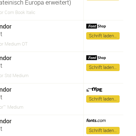
ateinisch Europa erweitert)
or Com Book Italic
ndor
t
Schrift laden…
or Medium OT
ndor
t
Schrift laden…
or Std Medium
ndor
t
Schrift laden…
or™ Medium
ndor
t
Schrift laden…