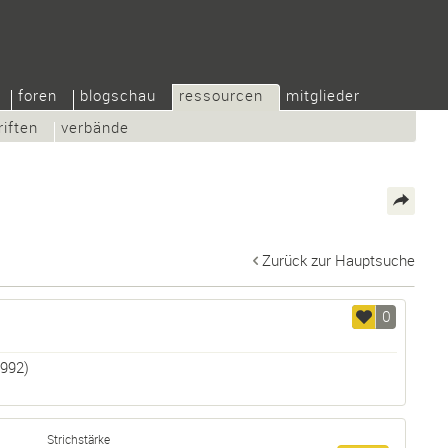
foren
blogschau
ressourcen
mitglieder
riften
verbände
Zurück zur Hauptsuche
0
992)
Strichstärke