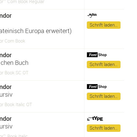
or™ Com Book Regular
ndor
Schrift laden…
ateinisch Europa erweitert)
or Com Book
ndor
lchen Buch
Schrift laden…
or Book SC OT
ndor
ursiv
Schrift laden…
r Book Italic OT
ndor
ursiv
Schrift laden…
r™ Book Italic