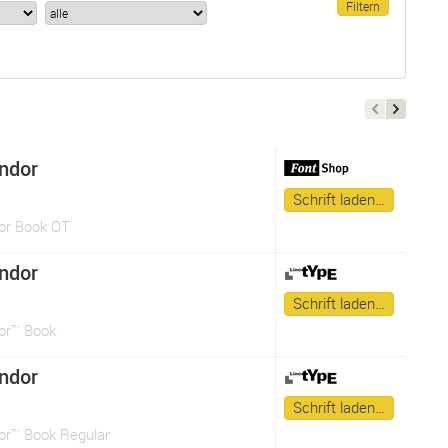
ndor
Schrift laden…
or Book OT
ndor
Schrift laden…
or™ Book
ndor
Schrift laden…
or™ Book Regular