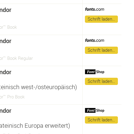
ndor
Schrift laden…
or™ Book
ndor
Schrift laden…
or™ Book Regular
ndor
Schrift laden…
ateinisch west-/osteuropäisch)
or™ Pro Book
ndor
Schrift laden…
ateinisch Europa erweitert)