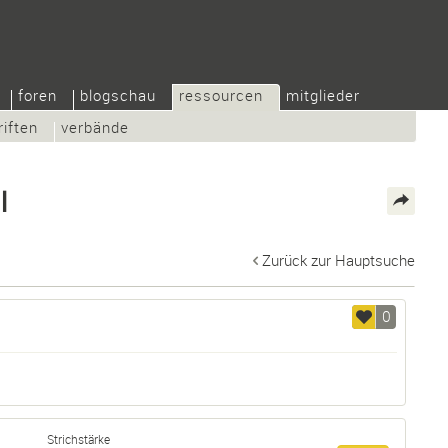
foren
blogschau
ressourcen
mitglieder
riften
verbände
l
Zurück zur Hauptsuche
0
Strichstärke