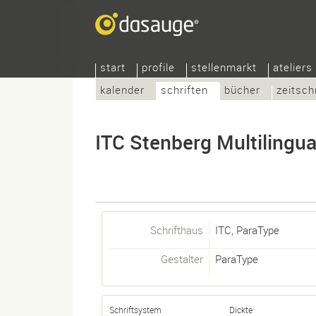
start
profile
stellenmarkt
ateliers
kalender
schriften
bücher
zeitsch
ITC Stenberg Multilingua
Schrifthaus
ITC, ParaType
Gestalter
ParaType
Schriftsystem
Dickte