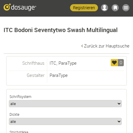
Registrieren
ITC Bodoni Seventytwo Swash Multilingual
Zurück zur Hauptsuche
0
Schrifthaus
ITC, ParaType
Gestalter
ParaType
Schriftsystem
Dickte
Strichstärke