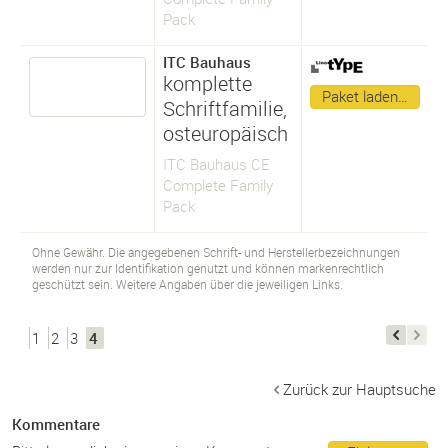
Pack
ITC Bauhaus
komplette
Paket laden…
Schriftfamilie,
osteuropäisch
ITC Bauhaus CE
Complete Family
Pack
Ohne Gewähr. Die angegebenen Schrift- und Herstellerbezeichnungen
werden nur zur Identifikation genutzt und können markenrechtlich
geschützt sein. Weitere Angaben über die jeweiligen Links.
1
2
3
4
Zurück zur Hauptsuche
Kommentare