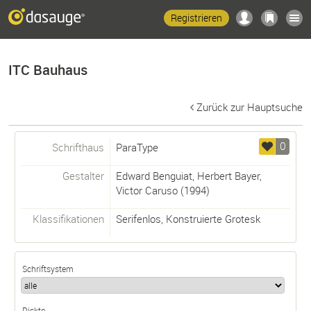
Registrieren
ITC Bauhaus
Zurück zur Hauptsuche
0
Schrifthaus
ParaType
Gestalter
Edward Benguiat
,
Herbert Bayer
,
Victor Caruso
(1994)
Klassifikationen
Serifenlos
,
Konstruierte Grotesk
Schriftsystem
Dickte