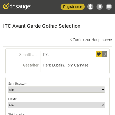
Registrieren
ITC Avant Garde Gothic Selection
Zurück zur Hauptsuche
0
Schrifthaus
ITC
Gestalter
Herb Lubalin
,
Tom Carnase
Schriftsystem
Dickte
Strichstärke