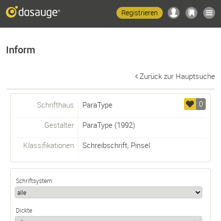
Registrieren
Inform
Zurück zur Hauptsuche
0
Schrifthaus
ParaType
Gestalter
ParaType
(1992)
Klassifikationen
Schreibschrift
,
Pinsel
Schriftsystem
Dickte