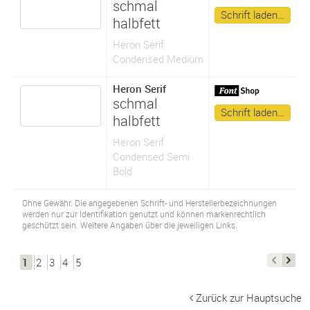
schmal
Schrift laden…
halbfett
Heron Serif
Condensed Medium
Heron Serif
schmal
Schrift laden…
halbfett
Heron Serif
Condensed Semi
Bold
Ohne Gewähr. Die angegebenen Schrift- und Herstellerbezeichnungen
werden nur zur Identifikation genutzt und können markenrechtlich
geschützt sein. Weitere Angaben über die jeweiligen Links.
1
2
3
4
5
Zurück zur Hauptsuche