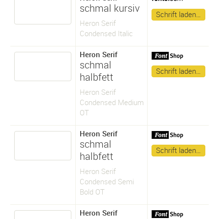
schmal kursiv
Schrift laden…
Heron Serif
Condensed Italic
Heron Serif
schmal
Schrift laden…
halbfett
Heron Serif
Condensed Medium
OT
Heron Serif
schmal
Schrift laden…
halbfett
Heron Serif
Condensed Semi
Bold OT
Heron Serif