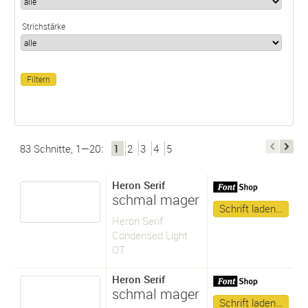
Strichstärke
83 Schnitte, 1—20:
1
2
3
4
5
Heron Serif
schmal mager
Schrift laden…
Heron Serif
Condensed Light
OT
Heron Serif
schmal mager
Schrift laden…