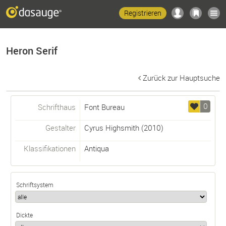
Registrieren
Heron Serif
Zurück zur Hauptsuche
0
Schrifthaus
Font Bureau
Gestalter
Cyrus Highsmith
(2010)
Klassifikationen
Antiqua
Schriftsystem
Dickte