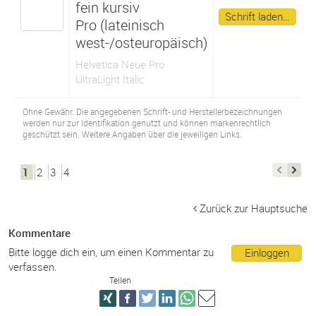
fein kursiv
Schrift laden…
Pro (lateinisch
west-/osteuropäisch)
Helvetica Neue Pro
UltraLight Italic
Ohne Gewähr. Die angegebenen Schrift- und Herstellerbezeichnungen
werden nur zur Identifikation genutzt und können markenrechtlich
geschützt sein. Weitere Angaben über die jeweiligen Links.
1
2
3
4
Zurück zur Hauptsuche
Kommentare
Bitte logge dich ein, um einen Kommentar zu
Einloggen
verfassen.
Teilen