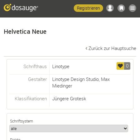
Registrieren
Helvetica Neue
Zurück zur Hauptsuche
0
Schrifthaus
Linotype
Gestalter
Linotype Design Studio
,
Max
Miedinger
Klassifikationen
Jüngere Grotesk
Schriftsystem
Dickte