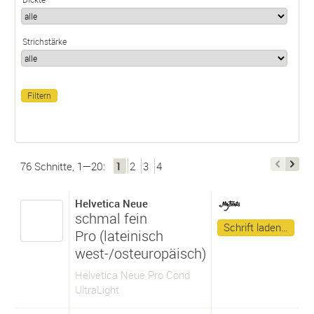
Strichstärke
76 Schnitte, 1—20:
1
2
3
4
Helvetica Neue
schmal fein
Schrift laden…
Pro (lateinisch
west-/osteuropäisch)
Helvetica Neue Pro Cond
UltraLight