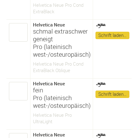
Helvetica Neue Pro Cond
ExtraBlack
Helvetica Neue
schmal extraschwer
Schrift laden…
geneigt
Pro (lateinisch
west-/osteuropäisch)
Helvetica Neue Pro Cond
ExtraBlack Oblique
Helvetica Neue
fein
Schrift laden…
Pro (lateinisch
west-/osteuropäisch)
Helvetica Neue Pro
UltraLight
Helvetica Neue