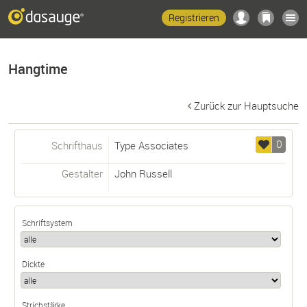
Registrieren
Hangtime
Zurück zur Hauptsuche
0
Schrifthaus
Type Associates
Gestalter
John Russell
Schriftsystem
Dickte
Strichstärke