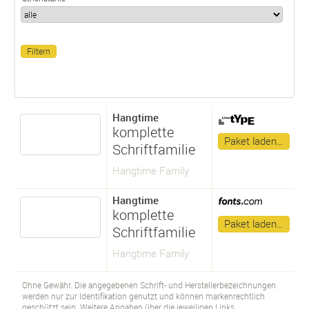
Hangtime
komplette
Paket laden…
Schriftfamilie
Hangtime Family
Hangtime
komplette
Paket laden…
Schriftfamilie
Hangtime Family
Ohne Gewähr. Die angegebenen Schrift- und Herstellerbezeichnungen
werden nur zur Identifikation genutzt und können markenrechtlich
geschützt sein. Weitere Angaben über die jeweiligen Links.