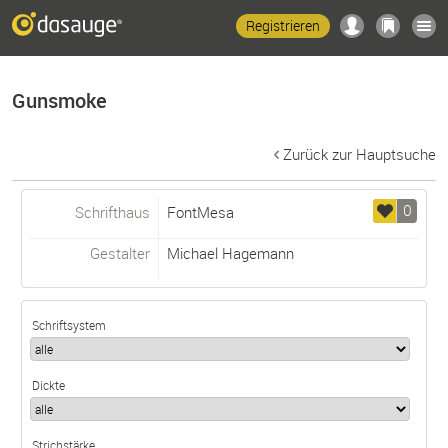
Registrieren
Gunsmoke
Zurück zur Hauptsuche
0
Schrifthaus
FontMesa
Gestalter
Michael Hagemann
Schriftsystem
Dickte
Strichstärke