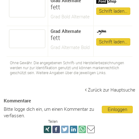
Grad Alternate
fett
Schrift laden…
Grad Bold Alternate
Grad Alternate
fett
Schrift laden…
Grad Alternate Bold
Ohne Gewähr. Die angegebenen Schrift- und Herstellerbezeichnungen
werden nur zur Identifikation genutzt und können markenrechtlich
geschützt sein. Weitere Angaben über die jeweiligen Links.
Zurück zur Hauptsuche
Kommentare
Bitte logge dich ein, um einen Kommentar zu
Einloggen
verfassen.
Teilen