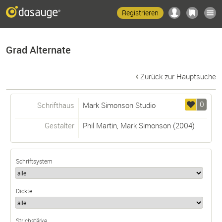
Registrieren
Grad Alternate
Zurück zur Hauptsuche
0
Schrifthaus
Mark Simonson Studio
Gestalter
Phil Martin
,
Mark Simonson
(2004)
Schriftsystem
Dickte
Strichstärke