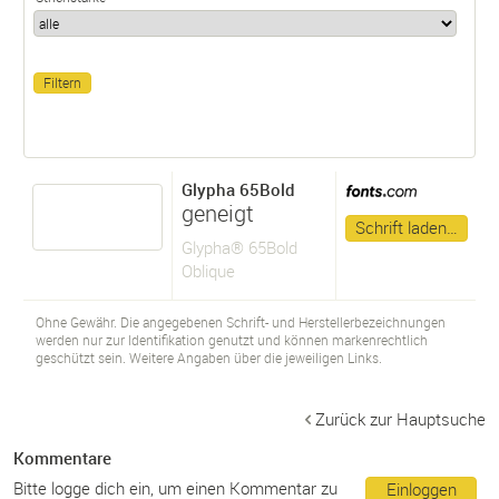
Glypha 65Bold
geneigt
Schrift laden…
Glypha® 65Bold
Oblique
Ohne Gewähr. Die angegebenen Schrift- und Herstellerbezeichnungen
werden nur zur Identifikation genutzt und können markenrechtlich
geschützt sein. Weitere Angaben über die jeweiligen Links.
Zurück zur Hauptsuche
Kommentare
Bitte logge dich ein, um einen Kommentar zu
Einloggen