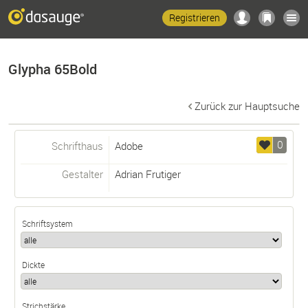
Registrieren
Glypha 65Bold
Zurück zur Hauptsuche
0
Schrifthaus
Adobe
Gestalter
Adrian Frutiger
Schriftsystem
Dickte
Strichstärke