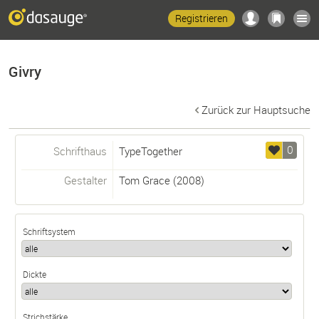
Registrieren
Givry
Zurück zur Hauptsuche
0
Schrifthaus
TypeTogether
Gestalter
Tom Grace
(2008)
Schriftsystem
Dickte
Strichstärke