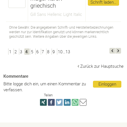
Schrift laden…
griechisch
Gill Sans Hellenic Light Italic
Ohne Gewähr. Die angegebenen Schrift- und Herstellerbezeichnungen
werden nur zur Identifikation genutzt und können markenrechtlich
geschützt sein. Weitere Angaben über die jeweiligen Links.
1
2
3
4
5
6
7
8
9
10…13
Zurück zur Hauptsuche
Kommentare
Bitte logge dich ein, um einen Kommentar zu
Einloggen
verfassen.
Teilen