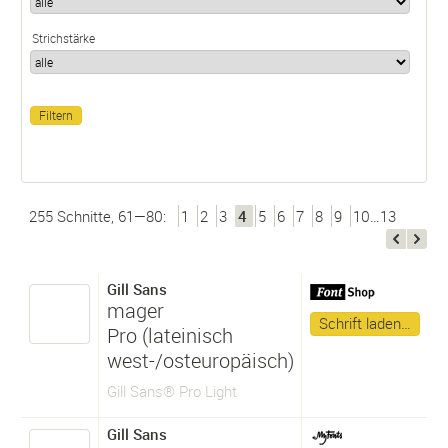
Strichstärke
255 Schnitte, 61—80:
1
2
3
4
5
6
7
8
9
10…13
Gill Sans
mager
Schrift laden…
Pro (lateinisch
west-/osteuropäisch)
Gill Sans® Pro Light
Gill Sans