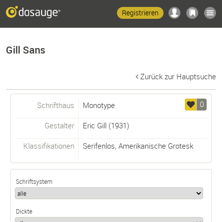
Registrieren
Gill Sans
Zurück zur Hauptsuche
0
Schrifthaus
Monotype
Gestalter
Eric Gill
(1931)
Klassifikationen
Serifenlos
,
Amerikanische Grotesk
Schriftsystem
Dickte