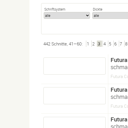
Schriftsystem
Dickte
442 Schnitte, 41—60:
1
2
3
4
5
6
7
8
Futura
schmal
Futura C
Futura
schmal
Futura 
Futura
schmal