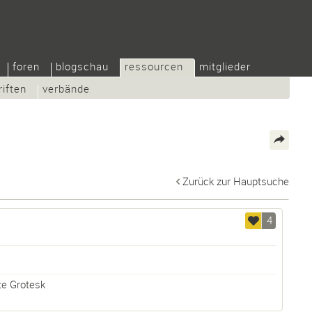
foren
blogschau
ressourcen
mitglieder
riften
verbände
Zurück zur Hauptsuche
4
te Grotesk