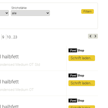
Strichstärke
9
10…23
 halbfett
Schrift laden…
ondensed Medium OT Std
 halbfett
Schrift laden…
Condensed Medium OT
 halbfett