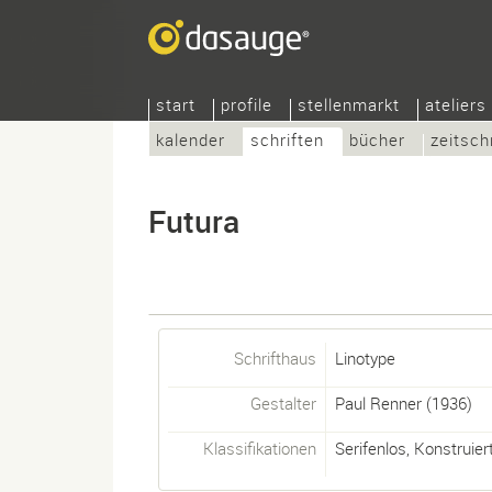
start
profile
stellenmarkt
ateliers
kalender
schriften
bücher
zeitsch
Futura
Schrifthaus
Linotype
Gestalter
Paul Renner
(1936)
Klassifikationen
Serifenlos
,
Konstruier