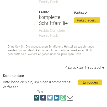
Family Pack
Frakto
komplette
Paket laden…
Schriftfamilie
Frakto Complete
Family Pack
Ohne Gewähr. Die angegebenen Schrift- und Herstellerbezeichnungen
werden nur zur Identifikation genutzt und können markenrechtlich
geschützt sein. Weitere Angaben über die jeweiligen Links.
Zurück zur Hauptsuche
Kommentare
Bitte logge dich ein, um einen Kommentar zu
Einloggen
verfassen.
Teilen