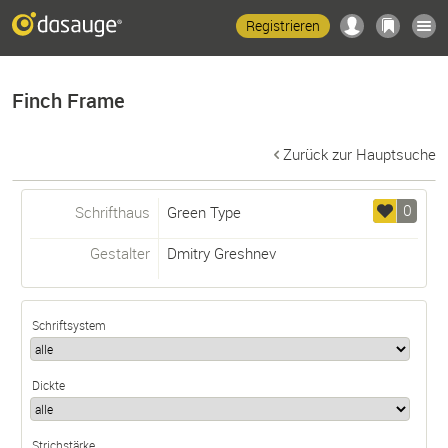
Registrieren
Finch Frame
Zurück zur Hauptsuche
0
Schrifthaus
Green Type
Gestalter
Dmitry Greshnev
Schriftsystem
Dickte
Strichstärke