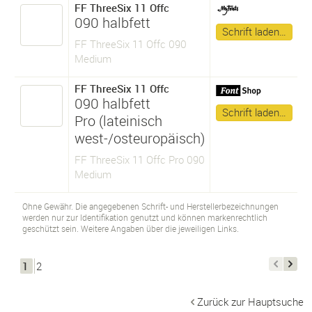
FF ThreeSix 11 Offc
090 halbfett
Schrift laden…
FF ThreeSix 11 Offc 090
Medium
FF ThreeSix 11 Offc
090 halbfett
Schrift laden…
Pro (lateinisch
west-/osteuropäisch)
FF ThreeSix 11 Offc Pro 090
Medium
Ohne Gewähr. Die angegebenen Schrift- und Herstellerbezeichnungen
werden nur zur Identifikation genutzt und können markenrechtlich
geschützt sein. Weitere Angaben über die jeweiligen Links.
1
2
Zurück zur Hauptsuche