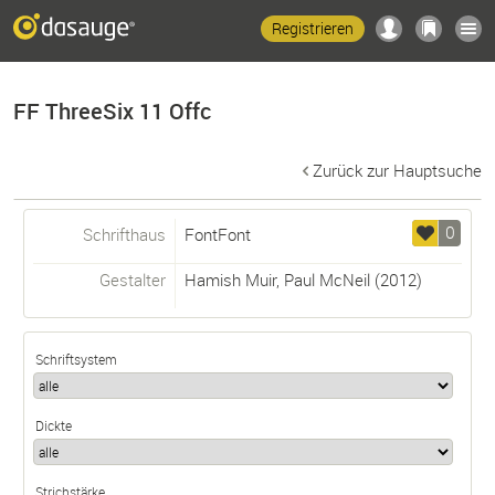
Registrieren
FF ThreeSix 11 Offc
Zurück zur Hauptsuche
0
Schrifthaus
FontFont
Gestalter
Hamish Muir
,
Paul McNeil
(2012)
Schriftsystem
Dickte
Strichstärke