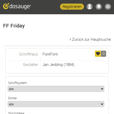
Registrieren
FF Friday
Zurück zur Hauptsuche
0
Schrifthaus
FontFont
Gestalter
Jan Jedding
(1994)
Schriftsystem
Dickte
Strichstärke