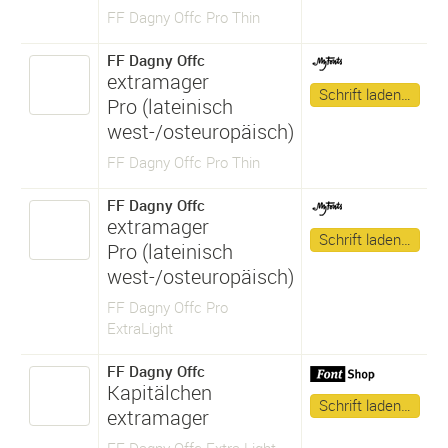
FF Dagny Offc Pro Thin
FF Dagny Offc
extramager
Schrift laden…
Pro (lateinisch
west-/osteuropäisch)
FF Dagny Offc Pro Thin
FF Dagny Offc
extramager
Schrift laden…
Pro (lateinisch
west-/osteuropäisch)
FF Dagny Offc Pro
ExtraLight
FF Dagny Offc
Kapitälchen
Schrift laden…
extramager
FF Dagny Offc Extra Light