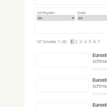
Schriftsystem
Dickte
137 Schnitte, 1—20:
1
2
3
4
5
6
7
Eurosti
schma
Eurostil
Eurosti
schma
Eurostil
Eurosti