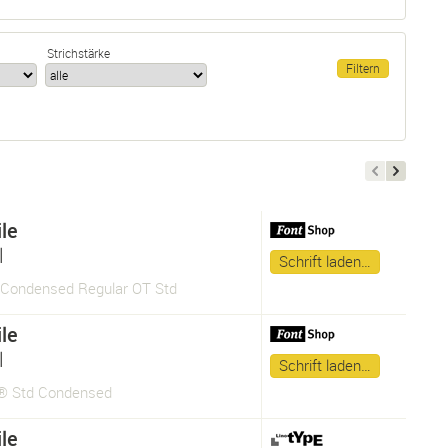
Strichstärke
le
l
Schrift laden…
e Condensed Regular OT Std
le
l
Schrift laden…
e® Std Condensed
le