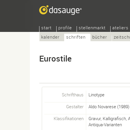
start
profile
stellenmarkt
ateliers
kalender
schriften
bücher
zeitsch
Eurostile
Schrifthaus
Linotype
Gestalter
Aldo Novarese
(1989)
Klassifikationen
Gravur
,
Kalligrafisch
,
A
Antiqua-Varianten