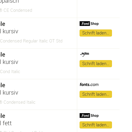
opäisch
e® CE Condensed
le
 kursiv
Schrift laden…
 Condensed Regular Italic OT Std
le
 kursiv
Schrift laden…
 Cond Italic
le
 kursiv
Schrift laden…
® Condensed Italic
le
 fett
Schrift laden…