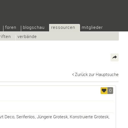
foren
blogschau
ressourcen
mitglieder
riften
verbände
Zurück zur Hauptsuche
0
rt Deco
,
Serifenlos
,
Jüngere Grotesk
,
Konstruierte Grotesk
,