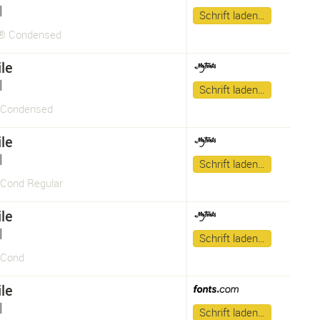
l
Schrift laden…
e® Condensed
le
l
Schrift laden…
e Condensed
le
l
Schrift laden…
 Cond Regular
le
l
Schrift laden…
 Cond
le
l
Schrift laden…