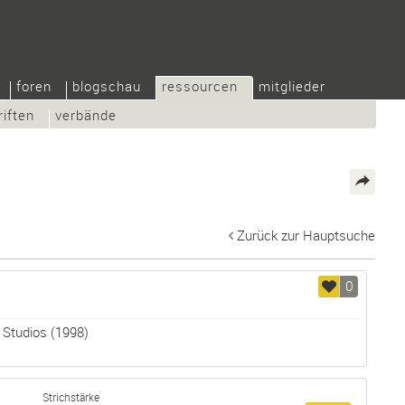
foren
blogschau
ressourcen
mitglieder
riften
verbände
Zurück zur Hauptsuche
0
 Studios
(1998)
Strichstärke