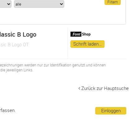
lassic B Logo
Schrift laden…
ssic B Logo OT
bezeichnungen werden nur zur Identifikation genutzt und können
ie jeweiligen Links.
Zurück zur Hauptsuche
rfassen.
Einloggen