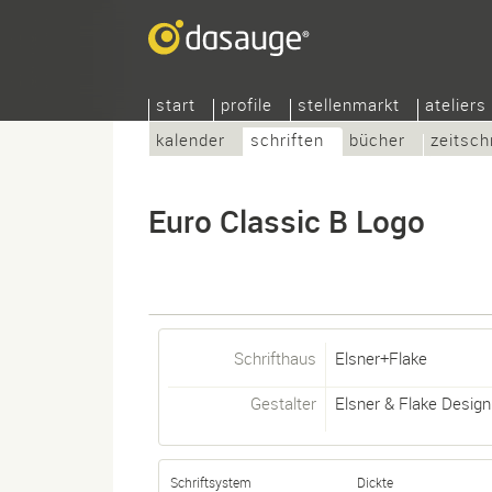
start
profile
stellenmarkt
ateliers
kalender
schriften
bücher
zeitsch
Euro Classic B Logo
Schrifthaus
Elsner+Flake
Gestalter
Elsner & Flake Design
Schriftsystem
Dickte