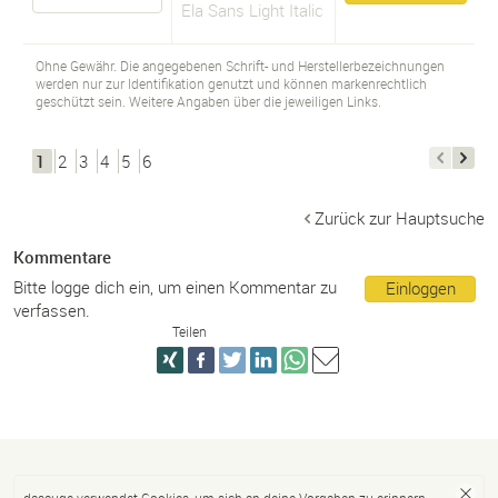
Ela Sans Light Italic
Ohne Gewähr. Die angegebenen Schrift- und Herstellerbezeichnungen
werden nur zur Identifikation genutzt und können markenrechtlich
geschützt sein. Weitere Angaben über die jeweiligen Links.
1
2
3
4
5
6
Zurück zur Hauptsuche
Kommentare
Bitte logge dich ein, um einen Kommentar zu
Einloggen
verfassen.
Teilen
dasauge verwendet Cookies, um sich an deine Vorgaben zu erinnern.