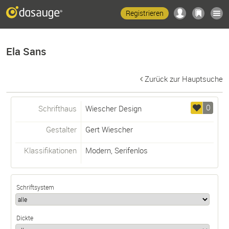
Registrieren
Ela Sans
Zurück zur Hauptsuche
0
Schrifthaus
Wiescher Design
Gestalter
Gert Wiescher
Klassifikationen
Modern
,
Serifenlos
Schriftsystem
Dickte