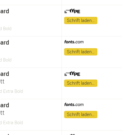
ard
Schrift laden…
d Bold
ard
Schrift laden…
d Bold
ard
tt
Schrift laden…
d Extra Bold
ard
tt
Schrift laden…
d Extra Bold