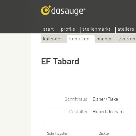
start
profile
stellenmarkt
ateliers
kalender
schriften
bücher
zeitsch
EF Tabard
Schrifthaus
Elsner+Flake
Gestalter
Hubert Jocham
Schriftsystem
Dickte