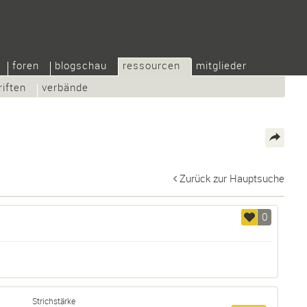
foren
blogschau
ressourcen
mitglieder
riften
verbände
Zurück zur Hauptsuche
0
Strichstärke