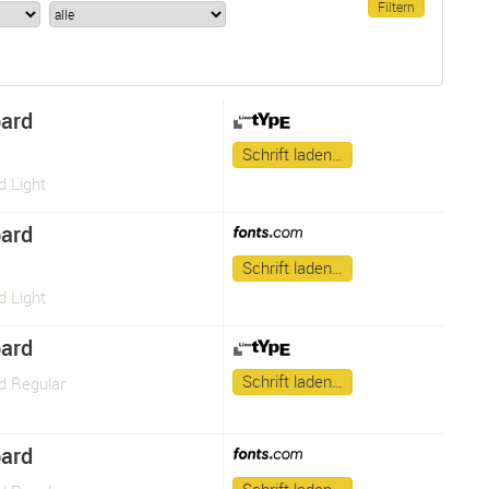
ard
Schrift laden…
d Light
ard
Schrift laden…
d Light
ard
Schrift laden…
d Regular
ard