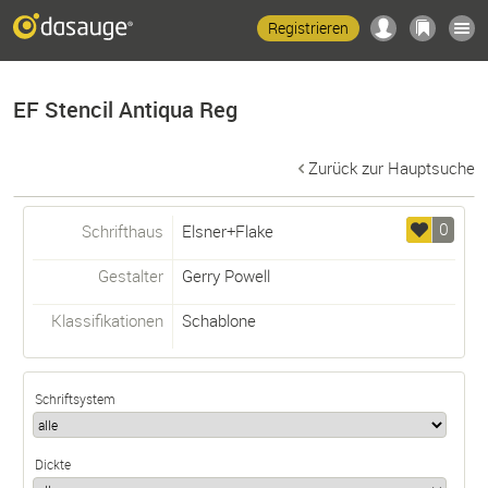
Registrieren
EF Stencil Antiqua Reg
Zurück zur Hauptsuche
0
Schrifthaus
Elsner+Flake
Gestalter
Gerry Powell
Klassifikationen
Schablone
Schriftsystem
Dickte