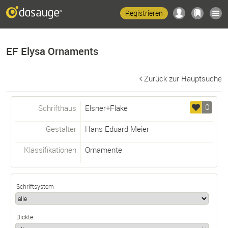
Registrieren
EF Elysa Ornaments
Zurück zur Hauptsuche
0
Schrifthaus
Elsner+Flake
Gestalter
Hans Eduard Meier
Klassifikationen
Ornamente
Schriftsystem
Dickte