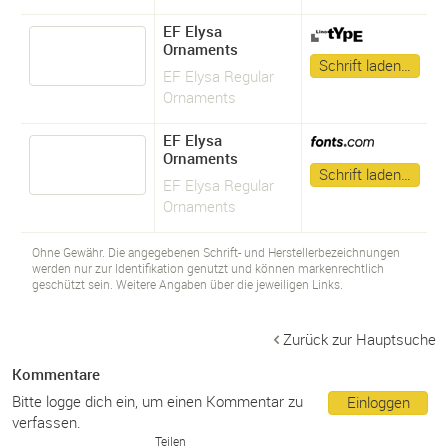
EF Elysa
Ornaments
Schrift laden…
EF Elysa Regular
Ornaments
EF Elysa
Ornaments
Schrift laden…
EF Elysa Regular
Ornaments
Ohne Gewähr. Die angegebenen Schrift- und Herstellerbezeichnungen
werden nur zur Identifikation genutzt und können markenrechtlich
geschützt sein. Weitere Angaben über die jeweiligen Links.
Zurück zur Hauptsuche
Kommentare
Bitte logge dich ein, um einen Kommentar zu
Einloggen
verfassen.
Teilen