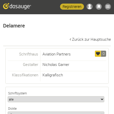
Registrieren
Delamere
Zurück zur Hauptsuche
0
Schrifthaus
Aviation Partners
Gestalter
Nicholas Garner
Klassifikationen
Kalligrafisch
Schriftsystem
Dickte