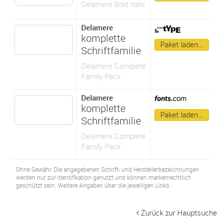
Delamere Bold Italic
Delamere
komplette
Paket laden…
Schriftfamilie
Delamere Complete
Family Pack
Delamere
komplette
Paket laden…
Schriftfamilie
Delamere Complete
Family Pack
Ohne Gewähr. Die angegebenen Schrift- und Herstellerbezeichnungen
werden nur zur Identifikation genutzt und können markenrechtlich
geschützt sein. Weitere Angaben über die jeweiligen Links.
Zurück zur Hauptsuche