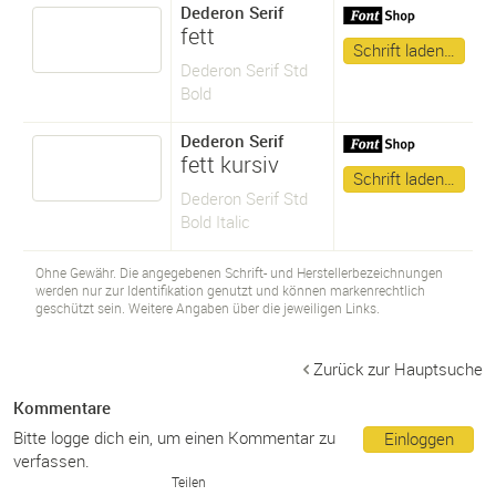
Dederon Serif
fett
Schrift laden…
Dederon Serif Std
Bold
Dederon Serif
fett kursiv
Schrift laden…
Dederon Serif Std
Bold Italic
Ohne Gewähr. Die angegebenen Schrift- und Herstellerbezeichnungen
werden nur zur Identifikation genutzt und können markenrechtlich
geschützt sein. Weitere Angaben über die jeweiligen Links.
Zurück zur Hauptsuche
Kommentare
Bitte logge dich ein, um einen Kommentar zu
Einloggen
verfassen.
Teilen