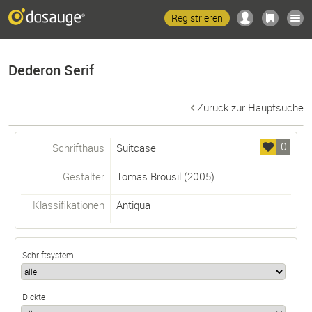
Registrieren
Dederon Serif
Zurück zur Hauptsuche
0
Schrifthaus
Suitcase
Gestalter
Tomas Brousil
(2005)
Klassifikationen
Antiqua
Schriftsystem
Dickte