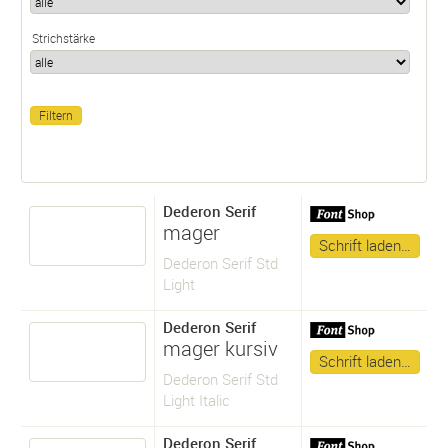
Strichstärke
Dederon Serif
mager
Schrift laden…
Dederon Serif Std
Light
Dederon Serif
mager kursiv
Schrift laden…
Dederon Serif Std
Light Italic
Dederon Serif