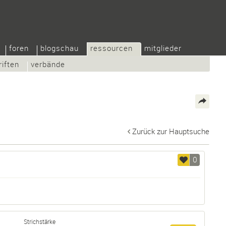
foren
blogschau
ressourcen
mitglieder
riften
verbände
Zurück zur Hauptsuche
0
Strichstärke