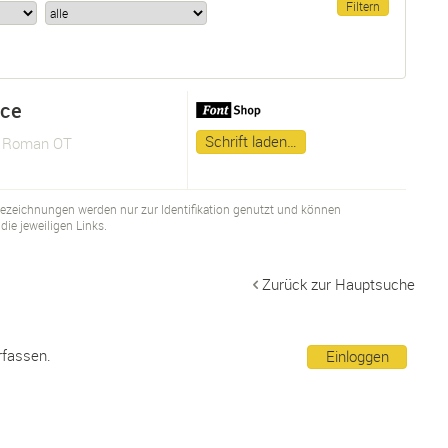
nce
Schrift laden…
e Roman OT
bezeichnungen werden nur zur Identifikation genutzt und können
ie jeweiligen Links.
Zurück zur Hauptsuche
rfassen.
Einloggen