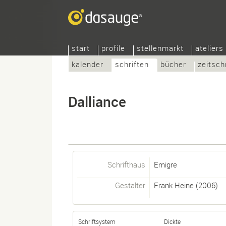
start
profile
stellenmarkt
ateliers
kalender
schriften
bücher
zeitsch
Dalliance
Schrifthaus
Emigre
Gestalter
Frank Heine
(2006)
Schriftsystem
Dickte