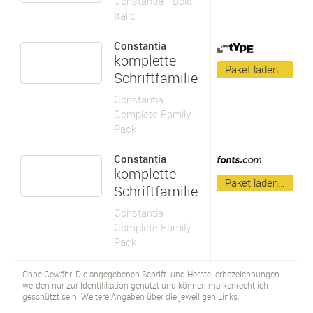
Constantia™ Bold
Italic
Constantia
komplette
Paket laden…
Schriftfamilie
Constantia
Complete Family
Pack
Constantia
komplette
Paket laden…
Schriftfamilie
Constantia
Complete Family
Pack
Ohne Gewähr. Die angegebenen Schrift- und Herstellerbezeichnungen
werden nur zur Identifikation genutzt und können markenrechtlich
geschützt sein. Weitere Angaben über die jeweiligen Links.