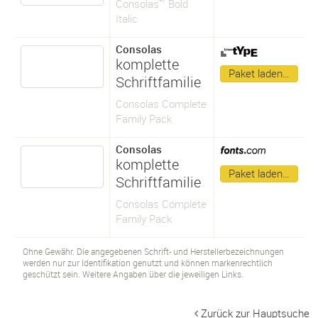
Consolas™ Bold
Italic
Consolas
komplette
Paket laden…
Schriftfamilie
Consolas Complete
Family Pack
Consolas
komplette
Paket laden…
Schriftfamilie
Consolas Complete
Family Pack
Ohne Gewähr. Die angegebenen Schrift- und Herstellerbezeichnungen
werden nur zur Identifikation genutzt und können markenrechtlich
geschützt sein. Weitere Angaben über die jeweiligen Links.
Zurück zur Hauptsuche